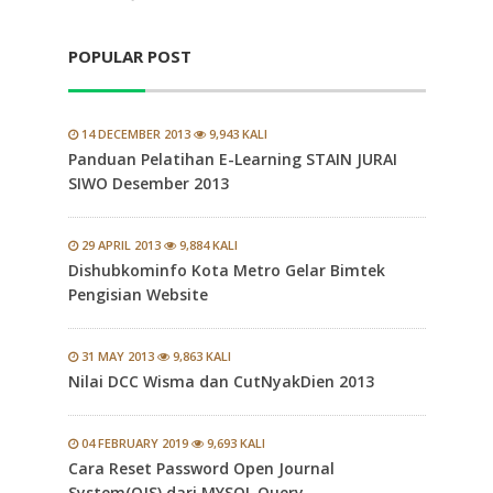
POPULAR POST
14 DECEMBER 2013
9,943 KALI
Panduan Pelatihan E-Learning STAIN JURAI
SIWO Desember 2013
29 APRIL 2013
9,884 KALI
Dishubkominfo Kota Metro Gelar Bimtek
Pengisian Website
31 MAY 2013
9,863 KALI
Nilai DCC Wisma dan CutNyakDien 2013
04 FEBRUARY 2019
9,693 KALI
Cara Reset Password Open Journal
System(OJS) dari MYSQL Query